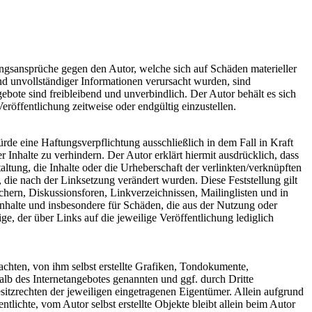
tungsansprüche gegen den Autor, welche sich auf Schäden materieller
nd unvollständiger Informationen verursacht wurden, sind
gebote sind freibleibend und unverbindlich. Der Autor behält es sich
röffentlichung zeitweise oder endgültig einzustellen.
rde eine Haftungsverpflichtung ausschließlich in dem Fall in Kraft
 Inhalte zu verhindern. Der Autor erklärt hiermit ausdrücklich, dass
ltung, die Inhalte oder die Urheberschaft der verlinkten/verknüpften
en, die nach der Linksetzung verändert wurden. Diese Feststellung gilt
chern, Diskussionsforen, Linkverzeichnissen, Mailinglisten und in
 Inhalte und insbesondere für Schäden, die aus der Nutzung oder
ge, der über Links auf die jeweilige Veröffentlichung lediglich
chten, von ihm selbst erstellte Grafiken, Tondokumente,
lb des Internetangebotes genannten und ggf. durch Dritte
tzrechten der jeweiligen eingetragenen Eigentümer. Allein aufgrund
tlichte, vom Autor selbst erstellte Objekte bleibt allein beim Autor