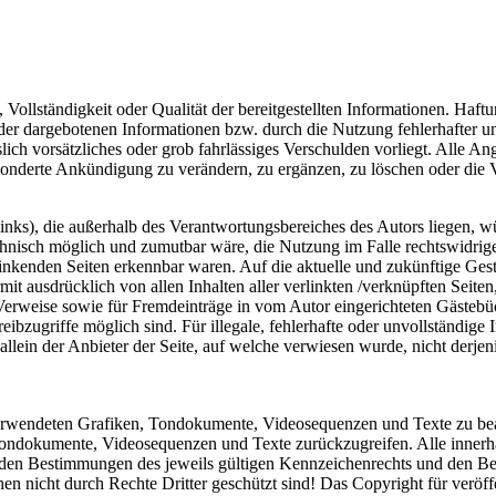
, Vollständigkeit oder Qualität der bereitgestellten Informationen. Haf
 der dargebotenen Informationen bzw. durch die Nutzung fehlerhafter u
lich vorsätzliches oder grob fahrlässiges Verschulden vorliegt. Alle An
onderte Ankündigung zu verändern, zu ergänzen, zu löschen oder die Ve
nks), die außerhalb des Verantwortungsbereiches des Autors liegen, wü
chnisch möglich und zumutbar wäre, die Nutzung im Falle rechtswidriger
linkenden Seiten erkennbar waren. Auf die aktuelle und zukünftige Gesta
ermit ausdrücklich von allen Inhalten aller verlinkten /verknüpften Seit
 Verweise sowie für Fremdeinträge in vom Autor eingerichteten Gästebü
ibzugriffe möglich sind. Für illegale, fehlerhafte oder unvollständige
llein der Anbieter der Seite, auf welche verwiesen wurde, nicht derjeni
r verwendeten Grafiken, Tondokumente, Videosequenzen und Texte zu bea
Tondokumente, Videosequenzen und Texte zurückzugreifen. Alle innerha
en Bestimmungen des jeweils gültigen Kennzeichenrechts und den Besi
n nicht durch Rechte Dritter geschützt sind! Das Copyright für veröffen