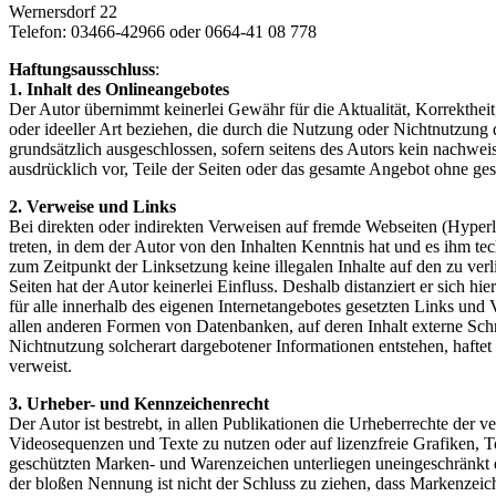
Wernersdorf 22
Telefon: 03466-42966 oder 0664-41 08 778
Haftungsausschluss
:
1. Inhalt des Onlineangebotes
Der Autor übernimmt keinerlei Gewähr für die Aktualität, Korrektheit
oder ideeller Art beziehen, die durch die Nutzung oder Nichtnutzung
grundsätzlich ausgeschlossen, sofern seitens des Autors kein nachweis
ausdrücklich vor, Teile der Seiten oder das gesamte Angebot ohne ges
2. Verweise und Links
Bei direkten oder indirekten Verweisen auf fremde Webseiten (Hyperli
treten, in dem der Autor von den Inhalten Kenntnis hat und es ihm te
zum Zeitpunkt der Linksetzung keine illegalen Inhalte auf den zu ver
Seiten hat der Autor keinerlei Einfluss. Deshalb distanziert er sich hi
für alle innerhalb des eigenen Internetangebotes gesetzten Links und
allen anderen Formen von Datenbanken, auf deren Inhalt externe Schre
Nichtnutzung solcherart dargebotener Informationen entstehen, haftet a
verweist.
3. Urheber- und Kennzeichenrecht
Der Autor ist bestrebt, in allen Publikationen die Urheberrechte de
Videosequenzen und Texte zu nutzen oder auf lizenzfreie Grafiken, 
geschützten Marken- und Warenzeichen unterliegen uneingeschränkt d
der bloßen Nennung ist nicht der Schluss zu ziehen, dass Markenzeiche